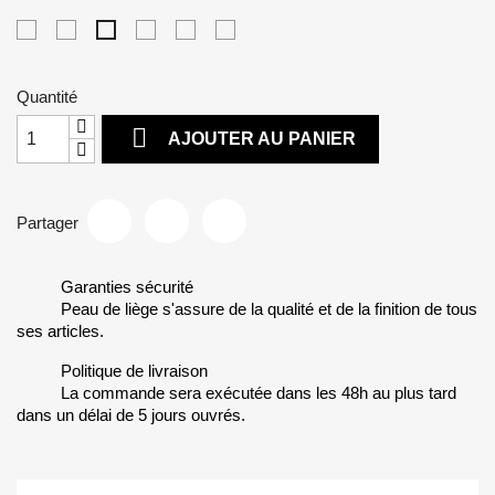
foncé
vif
foncé
anis
Jaune
Marron
Violet
Vert
Turquoise
Rose
foncé
Quantité

AJOUTER AU PANIER
Partager
Garanties sécurité
Peau de liège s'assure de la qualité et de la finition de tous
ses articles.
Politique de livraison
La commande sera exécutée dans les 48h au plus tard
dans un délai de 5 jours ouvrés.