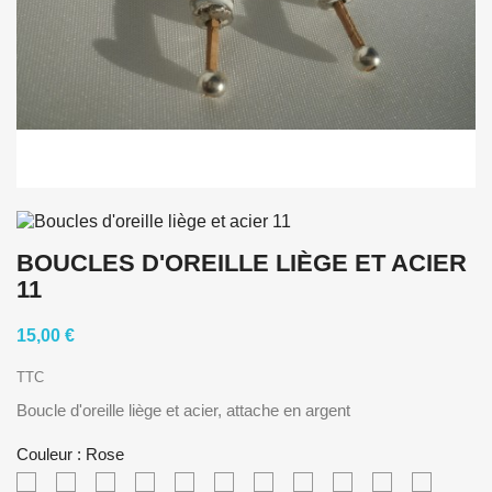
BOUCLES D'OREILLE LIÈGE ET ACIER
11
15,00 €
TTC
Boucle d'oreille liège et acier, attache en argent
Couleur : Rose
Gris
Naturel
Doré
Blanc
Rouge
Rouge
Noir
Rouille
Cuivré
Bleu
Vert