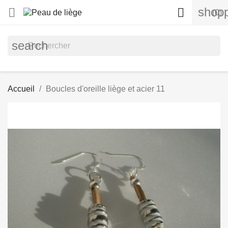
shopp


(0)
search
Accueil
Boucles d'oreille liège et acier 11