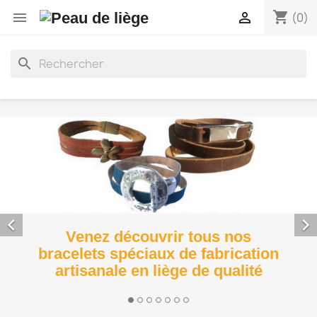
shopping_cart


(0)
search


Venez découvrir tous nos
bracelets spéciaux de fabrication
artisanale en liège de qualité