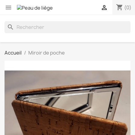
shopping_cart


(0)
search
Accueil
Miroir de poche