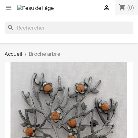
shopping_cart


(0)
search
Accueil
Broche arbre