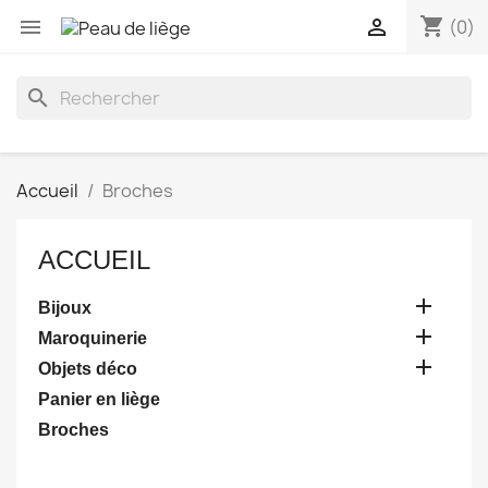
shopping_cart


(0)
search
Accueil
Broches
ACCUEIL

Bijoux

Maroquinerie

Objets déco
Panier en liège
Broches