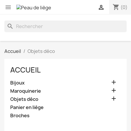
shopping_cart


(0)
search
Accueil
Objets déco
ACCUEIL

Bijoux

Maroquinerie

Objets déco
Panier en liège
Broches