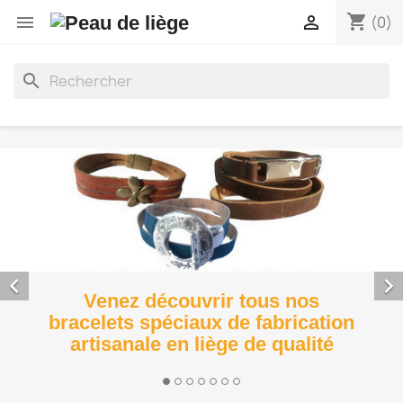
shopping_cart


(0)
search


Venez découvrir tous nos
bracelets spéciaux de fabrication
artisanale en liège de qualité